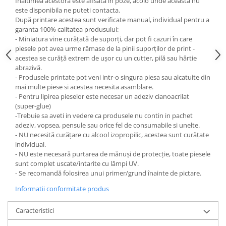
Inaltimea acestora este afisata in poze, acolo unde aceasta nu
este disponibila ne puteti contacta.
După printare acestea sunt verificate manual, individual pentru a
garanta 100% calitatea produsului:
- Miniatura vine curățată de suporți, dar pot fi cazuri în care
piesele pot avea urme rămase de la pinii suporților de print -
acestea se curăță extrem de ușor cu un cutter, pilă sau hârtie
abrazivă.
- Produsele printate pot veni intr-o singura piesa sau alcatuite din
mai multe piese si acestea necesita asamblare.
- Pentru lipirea pieselor este necesar un adeziv cianoacrilat
(super-glue)
-Trebuie sa aveti in vedere ca produsele nu contin in pachet
adeziv, vopsea, pensule sau orice fel de consumabile si unelte.
- NU necesită curățare cu alcool izopropilic, acestea sunt curățate
individual.
- NU este necesară purtarea de mănuși de protecție, toate piesele
sunt complet uscate/intarite cu lămpi UV.
- Se recomandă folosirea unui primer/grund înainte de pictare.
Informatii conformitate produs
Caracteristici