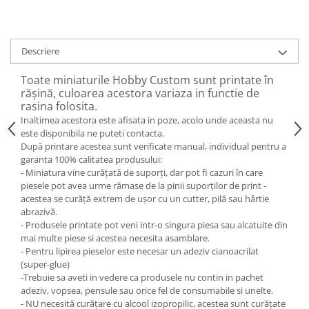
Descriere
Toate miniaturile Hobby Custom sunt printate în
rășină, culoarea acestora variaza in functie de
rasina folosita.
Inaltimea acestora este afisata in poze, acolo unde aceasta nu
este disponibila ne puteti contacta.
După printare acestea sunt verificate manual, individual pentru a
garanta 100% calitatea produsului:
- Miniatura vine curățată de suporți, dar pot fi cazuri în care
piesele pot avea urme rămase de la pinii suporților de print -
acestea se curăță extrem de ușor cu un cutter, pilă sau hârtie
abrazivă.
- Produsele printate pot veni intr-o singura piesa sau alcatuite din
mai multe piese si acestea necesita asamblare.
- Pentru lipirea pieselor este necesar un adeziv cianoacrilat
(super-glue)
-Trebuie sa aveti in vedere ca produsele nu contin in pachet
adeziv, vopsea, pensule sau orice fel de consumabile si unelte.
- NU necesită curățare cu alcool izopropilic, acestea sunt curățate