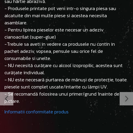
sau hârtie abrazivă.
- Produsele printate pot veni intr-o singura piesa sau
alcatuite din mai multe piese si acestea necesita
asamblare.
- Pentru lipirea pieselor este necesar un adeziv
cianoacrilat (super-glue)
-Trebuie sa aveti in vedere ca produsele nu contin in
pachet adeziv, vopsea, pensule sau orice fel de
consumabile si unelte.
- NU necesită curățare cu alcool izopropilic, acestea sunt
curățate individual.
- NU este necesară purtarea de mănuși de protecție, toate
piesele sunt complet uscate/intarite cu lămpi UV.
- Se recomandă folosirea unui primer/grund înainte de
pictare.
Informatii conformitate produs