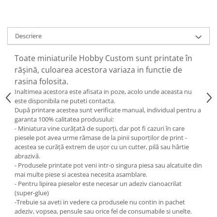
Descriere
Toate miniaturile Hobby Custom sunt printate în
rășină, culoarea acestora variaza in functie de
rasina folosita.
Inaltimea acestora este afisata in poze, acolo unde aceasta nu
este disponibila ne puteti contacta.
După printare acestea sunt verificate manual, individual pentru a
garanta 100% calitatea produsului:
- Miniatura vine curățată de suporți, dar pot fi cazuri în care
piesele pot avea urme rămase de la pinii suporților de print -
acestea se curăță extrem de ușor cu un cutter, pilă sau hârtie
abrazivă.
- Produsele printate pot veni intr-o singura piesa sau alcatuite din
mai multe piese si acestea necesita asamblare.
- Pentru lipirea pieselor este necesar un adeziv cianoacrilat
(super-glue)
-Trebuie sa aveti in vedere ca produsele nu contin in pachet
adeziv, vopsea, pensule sau orice fel de consumabile si unelte.