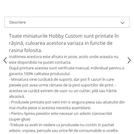
Descriere
Toate miniaturile Hobby Custom sunt printate în
rășină, culoarea acestora variaza in functie de
rasina folosita.
Inaltimea acestora este afisata in poze, acolo unde aceasta nu
este disponibila ne puteti contacta.
După printare acestea sunt verificate manual, individual pentru a
garanta 100% calitatea produsului:
- Miniatura vine curățată de suporți, dar pot fi cazuri în care
piesele pot avea urme rămase de la pinii suporților de print -
acestea se curăță extrem de ușor cu un cutter, pilă sau hârtie
abrazivă.
- Produsele printate pot veni intr-o singura piesa sau alcatuite din
mai multe piese si acestea necesita asamblare.
- Pentru lipirea pieselor este necesar un adeziv cianoacrilat
(super-glue)
-Trebuie sa aveti in vedere ca produsele nu contin in pachet
adeziv, vopsea, pensule sau orice fel de consumabile si unelte.