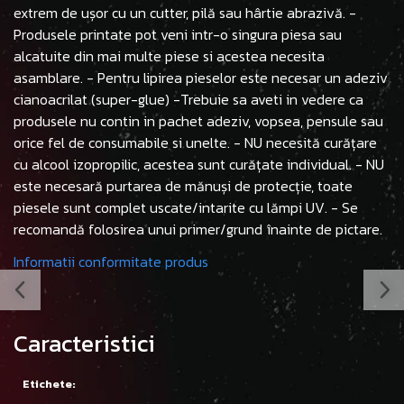
extrem de ușor cu un cutter, pilă sau hârtie abrazivă. -
Produsele printate pot veni intr-o singura piesa sau
alcatuite din mai multe piese si acestea necesita
asamblare. - Pentru lipirea pieselor este necesar un adeziv
cianoacrilat (super-glue) -Trebuie sa aveti in vedere ca
produsele nu contin in pachet adeziv, vopsea, pensule sau
orice fel de consumabile si unelte. - NU necesită curățare
cu alcool izopropilic, acestea sunt curățate individual. - NU
este necesară purtarea de mănuși de protecție, toate
piesele sunt complet uscate/intarite cu lămpi UV. - Se
recomandă folosirea unui primer/grund înainte de pictare.
Informatii conformitate produs
Caracteristici
Etichete: