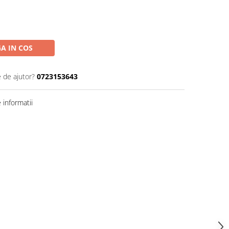
A IN COS
e de ajutor?
0723153643
informatii