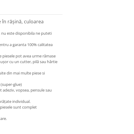
în rășină, culoarea
 nu este disponibila ne puteti
entru a garanta 100% calitatea
care piesele pot avea urme rămase
 ușor cu un cutter, pilă sau hârtie
uite din mai multe piese si
 (super-glue)
et adeziv, vopsea, pensule sau
rățate individual.
 piesele sunt complet
are.