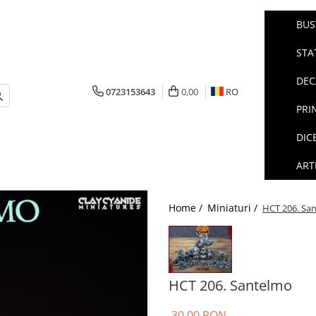
BUS
STA
DEC
0723153643
0,00
RO
PRI
DIC
ART
Home /
Miniaturi /
HCT 206. Sa
HCT 206. Santelmo
30,00 RON