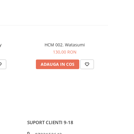
y
HCM 002. Watasumi
130,00 RON
ADAUGA IN COS
AD
SUPORT CLIENTI
9-18