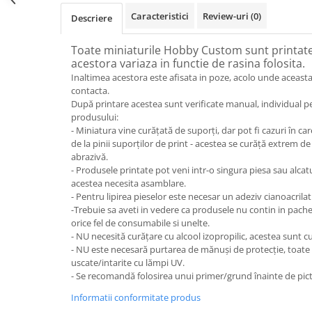
Caracteristici
Review-uri
(0)
Descriere
Toate miniaturile Hobby Custom sunt printate 
acestora variaza in functie de rasina folosita.
Inaltimea acestora este afisata in poze, acolo unde aceasta
contacta.
După printare acestea sunt verificate manual, individual p
produsului:
- Miniatura vine curățată de suporți, dar pot fi cazuri în 
de la pinii suporților de print - acestea se curăță extrem de
abrazivă.
- Produsele printate pot veni intr-o singura piesa sau alcat
acestea necesita asamblare.
- Pentru lipirea pieselor este necesar un adeziv cianoacrilat
-Trebuie sa aveti in vedere ca produsele nu contin in pach
orice fel de consumabile si unelte.
- NU necesită curățare cu alcool izopropilic, acestea sunt cu
- NU este necesară purtarea de mănuși de protecție, toate
uscate/intarite cu lămpi UV.
- Se recomandă folosirea unui primer/grund înainte de pict
Informatii conformitate produs