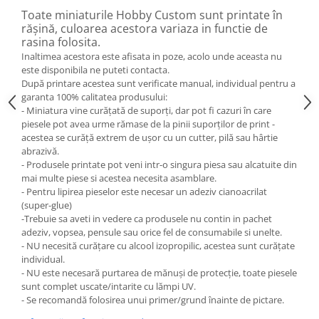
Toate miniaturile Hobby Custom sunt printate în
rășină, culoarea acestora variaza in functie de
rasina folosita.
Inaltimea acestora este afisata in poze, acolo unde aceasta nu
este disponibila ne puteti contacta.
După printare acestea sunt verificate manual, individual pentru a
garanta 100% calitatea produsului:
- Miniatura vine curățată de suporți, dar pot fi cazuri în care
piesele pot avea urme rămase de la pinii suporților de print -
acestea se curăță extrem de ușor cu un cutter, pilă sau hârtie
abrazivă.
- Produsele printate pot veni intr-o singura piesa sau alcatuite din
mai multe piese si acestea necesita asamblare.
- Pentru lipirea pieselor este necesar un adeziv cianoacrilat
(super-glue)
-Trebuie sa aveti in vedere ca produsele nu contin in pachet
adeziv, vopsea, pensule sau orice fel de consumabile si unelte.
- NU necesită curățare cu alcool izopropilic, acestea sunt curățate
individual.
- NU este necesară purtarea de mănuși de protecție, toate piesele
sunt complet uscate/intarite cu lămpi UV.
- Se recomandă folosirea unui primer/grund înainte de pictare.