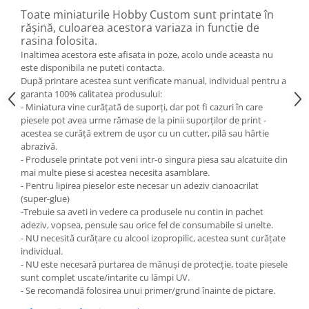
Toate miniaturile Hobby Custom sunt printate în
rășină, culoarea acestora variaza in functie de
rasina folosita.
Inaltimea acestora este afisata in poze, acolo unde aceasta nu
este disponibila ne puteti contacta.
După printare acestea sunt verificate manual, individual pentru a
garanta 100% calitatea produsului:
- Miniatura vine curățată de suporți, dar pot fi cazuri în care
piesele pot avea urme rămase de la pinii suporților de print -
acestea se curăță extrem de ușor cu un cutter, pilă sau hârtie
abrazivă.
- Produsele printate pot veni intr-o singura piesa sau alcatuite din
mai multe piese si acestea necesita asamblare.
- Pentru lipirea pieselor este necesar un adeziv cianoacrilat
(super-glue)
-Trebuie sa aveti in vedere ca produsele nu contin in pachet
adeziv, vopsea, pensule sau orice fel de consumabile si unelte.
- NU necesită curățare cu alcool izopropilic, acestea sunt curățate
individual.
- NU este necesară purtarea de mănuși de protecție, toate piesele
sunt complet uscate/intarite cu lămpi UV.
- Se recomandă folosirea unui primer/grund înainte de pictare.