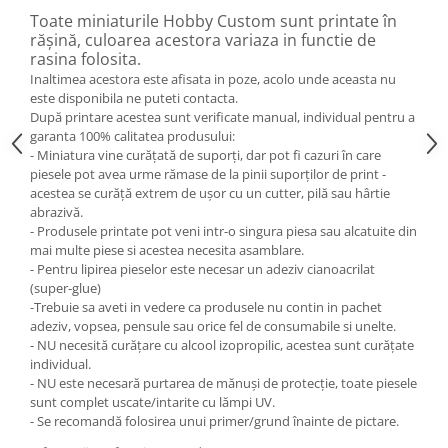
Toate miniaturile Hobby Custom sunt printate în
rășină, culoarea acestora variaza in functie de
rasina folosita.
Inaltimea acestora este afisata in poze, acolo unde aceasta nu
este disponibila ne puteti contacta.
După printare acestea sunt verificate manual, individual pentru a
garanta 100% calitatea produsului:
- Miniatura vine curățată de suporți, dar pot fi cazuri în care
piesele pot avea urme rămase de la pinii suporților de print -
acestea se curăță extrem de ușor cu un cutter, pilă sau hârtie
abrazivă.
- Produsele printate pot veni intr-o singura piesa sau alcatuite din
mai multe piese si acestea necesita asamblare.
- Pentru lipirea pieselor este necesar un adeziv cianoacrilat
(super-glue)
-Trebuie sa aveti in vedere ca produsele nu contin in pachet
adeziv, vopsea, pensule sau orice fel de consumabile si unelte.
- NU necesită curățare cu alcool izopropilic, acestea sunt curățate
individual.
- NU este necesară purtarea de mănuși de protecție, toate piesele
sunt complet uscate/intarite cu lămpi UV.
- Se recomandă folosirea unui primer/grund înainte de pictare.