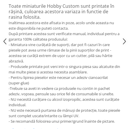
Toate miniaturile Hobby Custom sunt printate în
rășină, culoarea acestora variaza in functie de
rasina folosita.
Inaltimea acestora este afisata in poze, acolo unde aceasta nu
este disponibila ne puteti contacta.
După printare acestea sunt verificate manual, individual pentru a
garanta 100% calitatea produsului:
- Miniatura vine curățată de suporți, dar pot fi cazuri în care
piesele pot avea urme rămase de la pinii suporților de print -
acestea se curăță extrem de ușor cu un cutter, pilă sau hârtie
abrazivă.
- Produsele printate pot veni intr-o singura piesa sau alcatuite din
mai multe piese si acestea necesita asamblare.
- Pentru lipirea pieselor este necesar un adeziv cianoacrilat
(super-glue)
-Trebuie sa aveti in vedere ca produsele nu contin in pachet
adeziv, vopsea, pensule sau orice fel de consumabile si unelte.
- NU necesită curățare cu alcool izopropilic, acestea sunt curățate
individual.
- NU este necesară purtarea de mănuși de protecție, toate piesele
sunt complet uscate/intarite cu lămpi UV.
- Se recomandă folosirea unui primer/grund înainte de pictare.