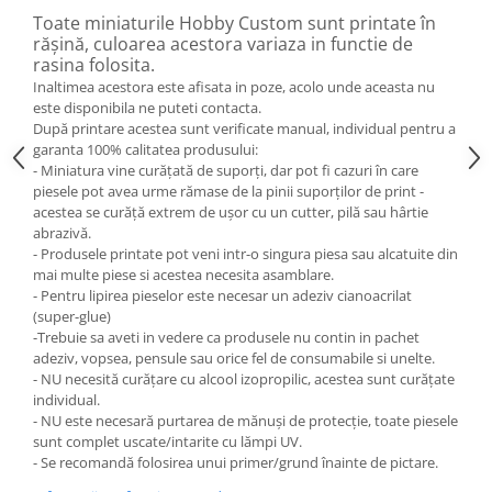
Toate miniaturile Hobby Custom sunt printate în
rășină, culoarea acestora variaza in functie de
rasina folosita.
Inaltimea acestora este afisata in poze, acolo unde aceasta nu
este disponibila ne puteti contacta.
După printare acestea sunt verificate manual, individual pentru a
garanta 100% calitatea produsului:
- Miniatura vine curățată de suporți, dar pot fi cazuri în care
piesele pot avea urme rămase de la pinii suporților de print -
acestea se curăță extrem de ușor cu un cutter, pilă sau hârtie
abrazivă.
- Produsele printate pot veni intr-o singura piesa sau alcatuite din
mai multe piese si acestea necesita asamblare.
- Pentru lipirea pieselor este necesar un adeziv cianoacrilat
(super-glue)
-Trebuie sa aveti in vedere ca produsele nu contin in pachet
adeziv, vopsea, pensule sau orice fel de consumabile si unelte.
- NU necesită curățare cu alcool izopropilic, acestea sunt curățate
individual.
- NU este necesară purtarea de mănuși de protecție, toate piesele
sunt complet uscate/intarite cu lămpi UV.
- Se recomandă folosirea unui primer/grund înainte de pictare.