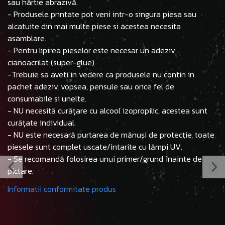
sau hârtie abrazivă.
- Produsele printate pot veni intr-o singura piesa sau
alcatuite din mai multe piese si acestea necesita
asamblare.
- Pentru lipirea pieselor este necesar un adeziv
cianoacrilat (super-glue)
-Trebuie sa aveti in vedere ca produsele nu contin in
pachet adeziv, vopsea, pensule sau orice fel de
consumabile si unelte.
- NU necesită curățare cu alcool izopropilic, acestea sunt
curățate individual.
- NU este necesară purtarea de mănuși de protecție, toate
piesele sunt complet uscate/intarite cu lămpi UV.
- Se recomandă folosirea unui primer/grund înainte de
pictare.
Informatii conformitate produs