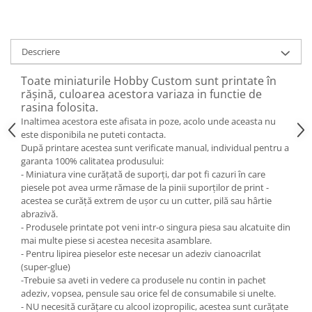
Descriere
Toate miniaturile Hobby Custom sunt printate în
rășină, culoarea acestora variaza in functie de
rasina folosita.
Inaltimea acestora este afisata in poze, acolo unde aceasta nu
este disponibila ne puteti contacta.
După printare acestea sunt verificate manual, individual pentru a
garanta 100% calitatea produsului:
- Miniatura vine curățată de suporți, dar pot fi cazuri în care
piesele pot avea urme rămase de la pinii suporților de print -
acestea se curăță extrem de ușor cu un cutter, pilă sau hârtie
abrazivă.
- Produsele printate pot veni intr-o singura piesa sau alcatuite din
mai multe piese si acestea necesita asamblare.
- Pentru lipirea pieselor este necesar un adeziv cianoacrilat
(super-glue)
-Trebuie sa aveti in vedere ca produsele nu contin in pachet
adeziv, vopsea, pensule sau orice fel de consumabile si unelte.
- NU necesită curățare cu alcool izopropilic, acestea sunt curățate