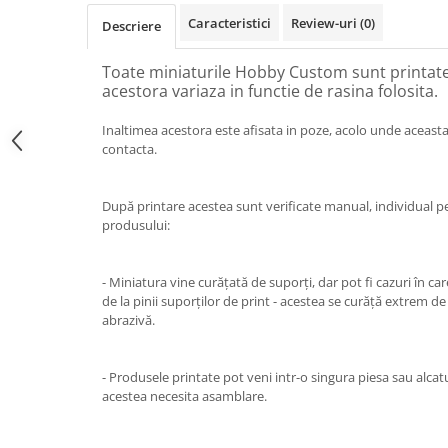
Caracteristici
Review-uri
(0)
Descriere
Toate miniaturile Hobby Custom sunt printate 
acestora variaza in functie de rasina folosita.
Inaltimea acestora este afisata in poze, acolo unde aceasta
contacta.
După printare acestea sunt verificate manual, individual p
produsului:
- Miniatura vine curățată de suporți, dar pot fi cazuri în 
de la pinii suporților de print - acestea se curăță extrem de
abrazivă.
- Produsele printate pot veni intr-o singura piesa sau alcat
acestea necesita asamblare.