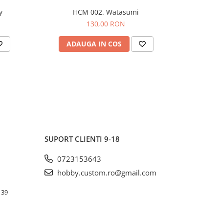
y
HCM 002. Watasumi
130,00 RON
ADAUGA IN COS
AD
SUPORT CLIENTI
9-18
0723153643
hobby.custom.ro@gmail.com
. 39