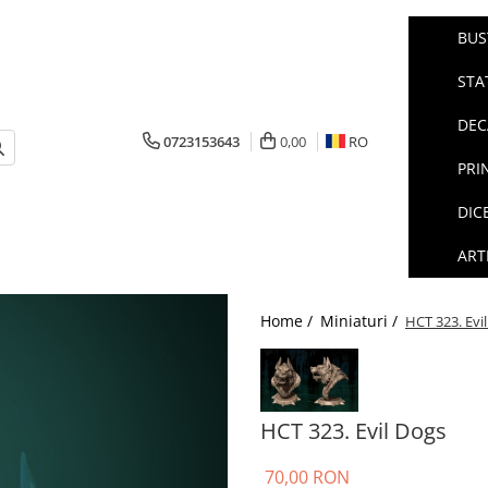
BUS
STA
DEC
0723153643
0,00
RO
PRI
DIC
ART
Home /
Miniaturi /
HCT 323. Evi
HCT 323. Evil Dogs
70,00 RON