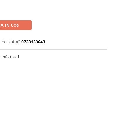
A IN COS
e de ajutor?
0723153643
informatii