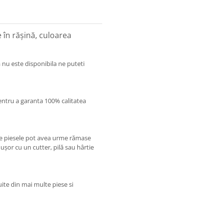
în rășină, culoarea
 nu este disponibila ne puteti
entru a garanta 100% calitatea
care piesele pot avea urme rămase
 ușor cu un cutter, pilă sau hârtie
uite din mai multe piese si