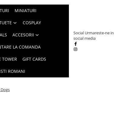
TURI
MINIATURI
TUETE
COSPLAY
Social
Urmareste-ne in
ALS
ACCESORII
social media
NTARE LA COMANDA
E TOWER
GIFT CARDS
ISTI ROMANI
l Dogs