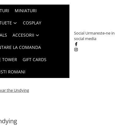
TURI
MINIATURI
TUETE
COSPLAY
Social
Urmareste-ne in
ALS
ACCESORII
social media
NTARE LA COMANDA
E TOWER
GIFT CARDS
ISTI ROMANI
var the Undying
ndying