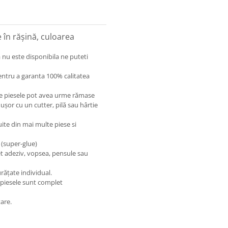
în rășină, culoarea
 nu este disponibila ne puteti
entru a garanta 100% calitatea
care piesele pot avea urme rămase
 ușor cu un cutter, pilă sau hârtie
uite din mai multe piese si
 (super-glue)
et adeziv, vopsea, pensule sau
rățate individual.
 piesele sunt complet
are.