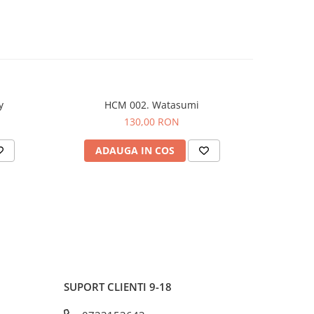
y
HCM 002. Watasumi
130,00 RON
ADAUGA IN COS
AD
SUPORT CLIENTI
9-18