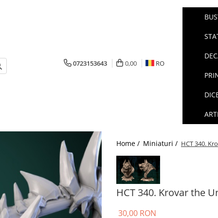
BUS
STA
DEC
0723153643
0,00
RO
PRI
DIC
ART
Home /
Miniaturi /
HCT 340. Kro
HCT 340. Krovar the U
30,00 RON