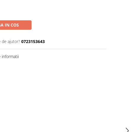
A IN COS
e de ajutor?
0723153643
informatii