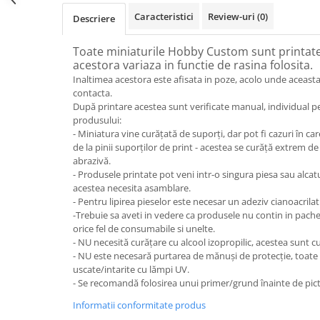
Caracteristici
Review-uri
(0)
Descriere
Toate miniaturile Hobby Custom sunt printate 
acestora variaza in functie de rasina folosita.
Inaltimea acestora este afisata in poze, acolo unde aceasta
contacta.
După printare acestea sunt verificate manual, individual p
produsului:
- Miniatura vine curățată de suporți, dar pot fi cazuri în 
de la pinii suporților de print - acestea se curăță extrem de
abrazivă.
- Produsele printate pot veni intr-o singura piesa sau alcat
acestea necesita asamblare.
- Pentru lipirea pieselor este necesar un adeziv cianoacrilat
-Trebuie sa aveti in vedere ca produsele nu contin in pach
orice fel de consumabile si unelte.
- NU necesită curățare cu alcool izopropilic, acestea sunt cu
- NU este necesară purtarea de mănuși de protecție, toate
uscate/intarite cu lămpi UV.
- Se recomandă folosirea unui primer/grund înainte de pict
Informatii conformitate produs