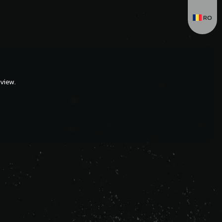
RO
view.