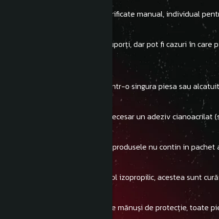
După printare acestea sunt verificate manual, individual pent
- Miniatura vine curățată de suporți, dar pot fi cazuri în care
abrazivă.
- Produsele printate pot veni intr-o singura piesa sau alcatu
- Pentru lipirea pieselor este necesar un adeziv cianoacrilat 
-Trebuie sa aveti in vedere ca produsele nu contin in pachet 
- NU necesită curățare cu alcool izopropilic, acestea sunt cură
- NU este necesară purtarea de mănuși de protecție, toate pi