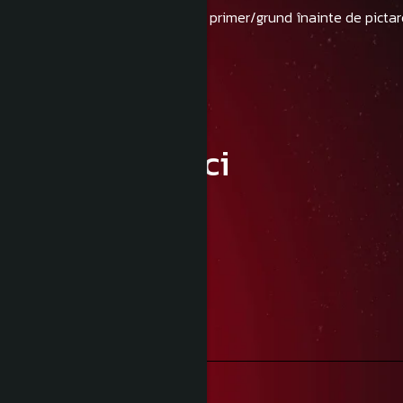
- Se recomandă folosirea unui primer/grund înainte de pictar
Informatii conformitate produs
Caracteristici
Detalii:
Magazin Securizat
Platformă sigură
Livrare Gratuită
Peste 300 de lei
Retur Gratuit
În maxim 30 de zile