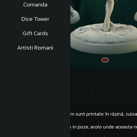
Comanda
Dice Tower
Gift Cards
Artisti Romani
Descriere
Toate miniaturile Hobby Custom sunt printate în rășină, culoar
Inaltimea acestora este afisata in poze, acolo unde aceasta n