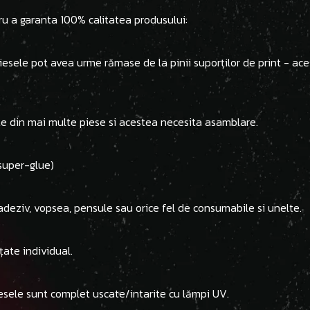
ru a garanta 100% calitatea produsului:
 piesele pot avea urme rămase de la pinii suporților de print - ac
ite din mai multe piese si acestea necesita asamblare.
(super-glue)
adeziv, vopsea, pensule sau orice fel de consumabile si unelte.
țate individual.
esele sunt complet uscate/intarite cu lămpi UV.