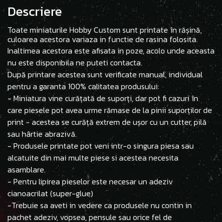
Descriere
Toate miniaturile Hobby Custom sunt printate în rășină,
culoarea acestora variaza in functie de rasina folosita.
Inaltimea acestora este afisata in poze, acolo unde aceasta
nu este disponibila ne puteti contacta.
După printare acestea sunt verificate manual, individual
pentru a garanta 100% calitatea produsului:
- Miniatura vine curățată de suporți, dar pot fi cazuri în
care piesele pot avea urme rămase de la pinii suporților de
print - acestea se curăță extrem de ușor cu un cutter, pilă
sau hârtie abrazivă.
- Produsele printate pot veni intr-o singura piesa sau
alcatuite din mai multe piese si acestea necesita
asamblare.
- Pentru lipirea pieselor este necesar un adeziv
cianoacrilat (super-glue)
-Trebuie sa aveti in vedere ca produsele nu contin in
pachet adeziv, vopsea, pensule sau orice fel de