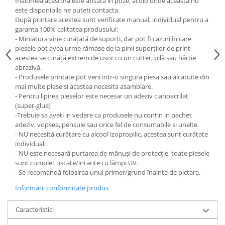
Inaltimea acestora este afisata in poze, acolo unde aceasta nu
este disponibila ne puteti contacta.
După printare acestea sunt verificate manual, individual pentru a
garanta 100% calitatea produsului:
- Miniatura vine curățată de suporți, dar pot fi cazuri în care
piesele pot avea urme rămase de la pinii suporților de print -
acestea se curăță extrem de ușor cu un cutter, pilă sau hârtie
abrazivă.
- Produsele printate pot veni intr-o singura piesa sau alcatuite din
mai multe piese si acestea necesita asamblare.
- Pentru lipirea pieselor este necesar un adeziv cianoacrilat
(super-glue)
-Trebuie sa aveti in vedere ca produsele nu contin in pachet
adeziv, vopsea, pensule sau orice fel de consumabile si unelte.
- NU necesită curățare cu alcool izopropilic, acestea sunt curățate
individual.
- NU este necesară purtarea de mănuși de protecție, toate piesele
sunt complet uscate/intarite cu lămpi UV.
- Se recomandă folosirea unui primer/grund înainte de pictare.
Informatii conformitate produs
Caracteristici