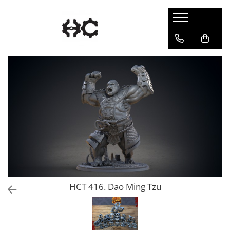
Statuete
Accesorii
Chibi
Accesorii Gundam
Gaming
Portale
Pin-Up
Suport Vopsea
HCT 416. Dao Ming Tzu