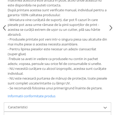
Inaltimea acestora este afisata in poze, acolo unde aceasta nu
este disponibila ne puteti contacta.
După printare acestea sunt verificate manual, individual pentru a
garanta 100% calitatea produsului:
- Miniatura vine curățată de suporți, dar pot fi cazuri în care
piesele pot avea urme rămase de la pinii suporților de print -
acestea se curăță extrem de ușor cu un cutter, pilă sau hârtie
abrazivă.
- Produsele printate pot veni intr-o singura piesa sau alcatuite din
mai multe piese si acestea necesita asamblare.
- Pentru lipirea pieselor este necesar un adeziv cianoacrilat
(super-glue)
-Trebuie sa aveti in vedere ca produsele nu contin in pachet
adeziv, vopsea, pensule sau orice fel de consumabile si unelte.
- NU necesită curățare cu alcool izopropilic, acestea sunt curățate
individual.
- NU este necesară purtarea de mănuși de protecție, toate piesele
sunt complet uscate/intarite cu lămpi UV.
- Se recomandă folosirea unui primer/grund înainte de pictare.
Informatii conformitate produs
Caracteristici