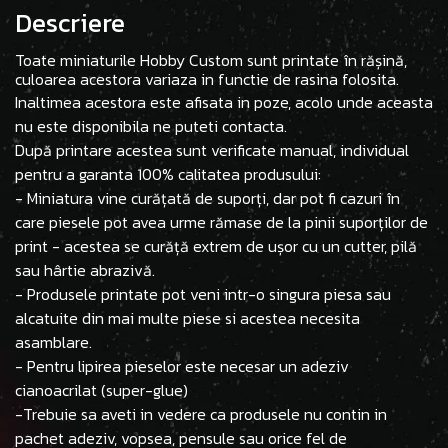
Descriere
Toate miniaturile Hobby Custom sunt printate în rășină,
culoarea acestora variaza in functie de rasina folosita.
Inaltimea acestora este afisata in poze, acolo unde aceasta
nu este disponibila ne puteti contacta.
După printare acestea sunt verificate manual, individual
pentru a garanta 100% calitatea produsului:
- Miniatura vine curățată de suporți, dar pot fi cazuri în
care piesele pot avea urme rămase de la pinii suporților de
print - acestea se curăță extrem de ușor cu un cutter, pilă
sau hârtie abrazivă.
- Produsele printate pot veni intr-o singura piesa sau
alcatuite din mai multe piese si acestea necesita
asamblare.
- Pentru lipirea pieselor este necesar un adeziv
cianoacrilat (super-glue)
-Trebuie sa aveti in vedere ca produsele nu contin in
pachet adeziv, vopsea, pensule sau orice fel de