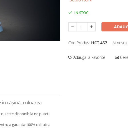
IN STOC
ADAUG
Cod Produs:
HCT 457
Ai nevoi
Adauga la Favorite
Cere 
în rășină, culoarea
 nu este disponibila ne puteti
entru a garanta 100% calitatea