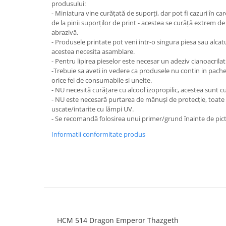
produsului:
- Miniatura vine curățată de suporți, dar pot fi cazuri în 
de la pinii suporților de print - acestea se curăță extrem de
abrazivă.
- Produsele printate pot veni intr-o singura piesa sau alcat
acestea necesita asamblare.
- Pentru lipirea pieselor este necesar un adeziv cianoacrilat
-Trebuie sa aveti in vedere ca produsele nu contin in pach
orice fel de consumabile si unelte.
- NU necesită curățare cu alcool izopropilic, acestea sunt cu
- NU este necesară purtarea de mănuși de protecție, toate
uscate/intarite cu lămpi UV.
- Se recomandă folosirea unui primer/grund înainte de pict
Informatii conformitate produs
HCM 514 Dragon Emperor Thazgeth