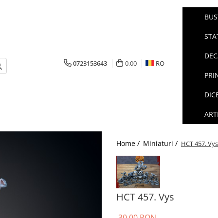
BUS
STA
DEC
0723153643
0,00
RO
PRI
DIC
ART
Home /
Miniaturi /
HCT 457. Vys
HCT 457. Vys
30,00 RON