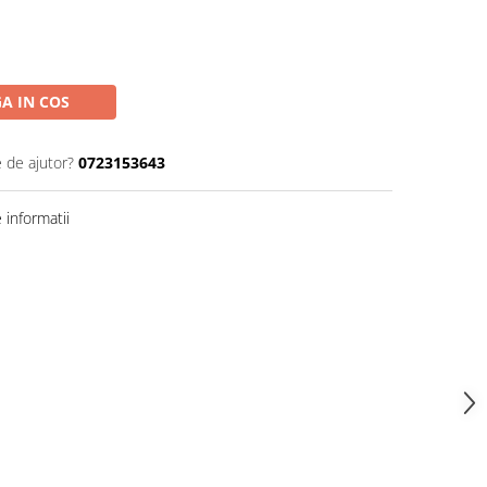
A IN COS
e de ajutor?
0723153643
informatii