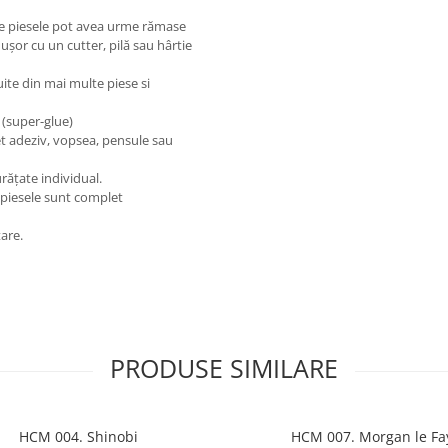
care piesele pot avea urme rămase
 ușor cu un cutter, pilă sau hârtie
uite din mai multe piese si
 (super-glue)
et adeziv, vopsea, pensule sau
rățate individual.
 piesele sunt complet
are.
PRODUSE SIMILARE
HCM 004. Shinobi
HCM 007. Morgan le Fa