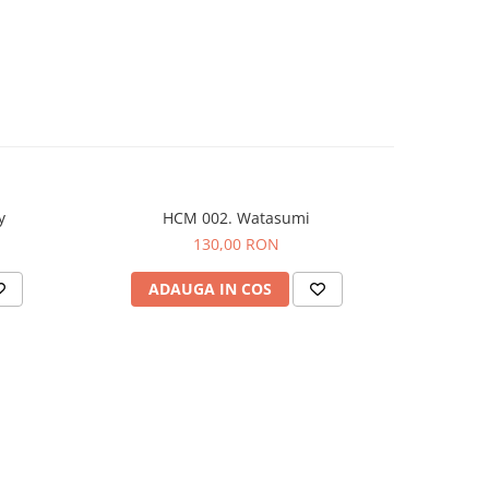
y
HCM 002. Watasumi
130,00 RON
ADAUGA IN COS
AD