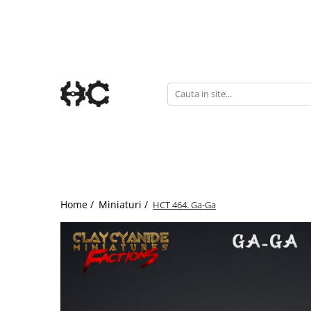
Statuete
Accesorii
Chibi
Accesorii Gundam
Gaming
Portale
Pin-Up
Suport Vopsea
Home /
Miniaturi /
HCT 464. Ga-Ga