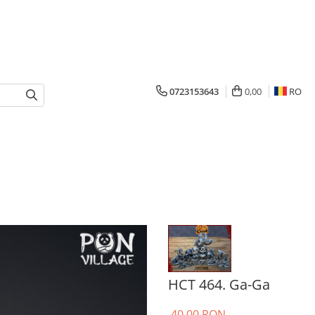
0723153643
0,00
RO
HCT 464. Ga-Ga
40,00 RON