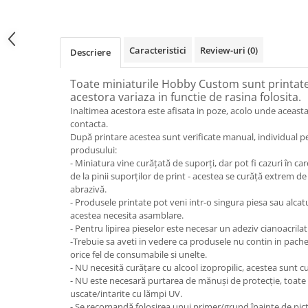
Caracteristici
Review-uri
(0)
Descriere
Toate miniaturile Hobby Custom sunt printate 
acestora variaza in functie de rasina folosita.
Inaltimea acestora este afisata in poze, acolo unde aceasta
contacta.
După printare acestea sunt verificate manual, individual p
produsului:
- Miniatura vine curățată de suporți, dar pot fi cazuri în 
de la pinii suporților de print - acestea se curăță extrem de
abrazivă.
- Produsele printate pot veni intr-o singura piesa sau alcat
acestea necesita asamblare.
- Pentru lipirea pieselor este necesar un adeziv cianoacrilat
-Trebuie sa aveti in vedere ca produsele nu contin in pach
orice fel de consumabile si unelte.
- NU necesită curățare cu alcool izopropilic, acestea sunt cu
- NU este necesară purtarea de mănuși de protecție, toate
uscate/intarite cu lămpi UV.
- Se recomandă folosirea unui primer/grund înainte de pict