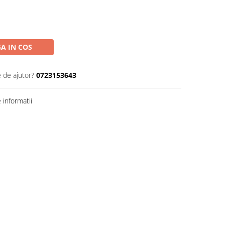
A IN COS
e de ajutor?
0723153643
informatii