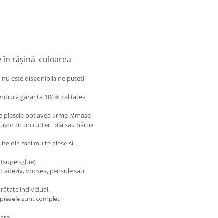
în rășină, culoarea
 nu este disponibila ne puteti
entru a garanta 100% calitatea
care piesele pot avea urme rămase
 ușor cu un cutter, pilă sau hârtie
uite din mai multe piese si
 (super-glue)
et adeziv, vopsea, pensule sau
rățate individual.
 piesele sunt complet
are.