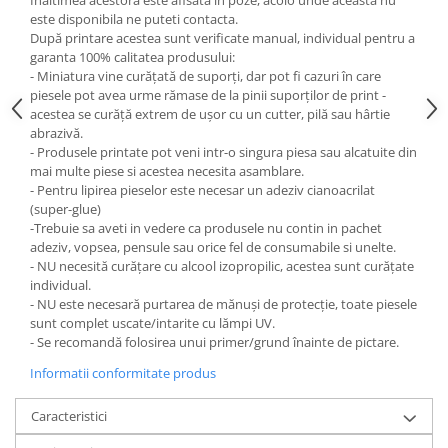
Inaltimea acestora este afisata in poze, acolo unde aceasta nu
este disponibila ne puteti contacta.
După printare acestea sunt verificate manual, individual pentru a
garanta 100% calitatea produsului:
- Miniatura vine curățată de suporți, dar pot fi cazuri în care
piesele pot avea urme rămase de la pinii suporților de print -
acestea se curăță extrem de ușor cu un cutter, pilă sau hârtie
abrazivă.
- Produsele printate pot veni intr-o singura piesa sau alcatuite din
mai multe piese si acestea necesita asamblare.
- Pentru lipirea pieselor este necesar un adeziv cianoacrilat
(super-glue)
-Trebuie sa aveti in vedere ca produsele nu contin in pachet
adeziv, vopsea, pensule sau orice fel de consumabile si unelte.
- NU necesită curățare cu alcool izopropilic, acestea sunt curățate
individual.
- NU este necesară purtarea de mănuși de protecție, toate piesele
sunt complet uscate/intarite cu lămpi UV.
- Se recomandă folosirea unui primer/grund înainte de pictare.
Informatii conformitate produs
Caracteristici