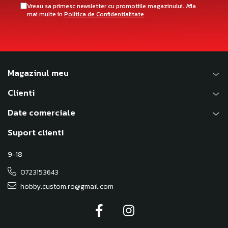
Vreau sa primesc newsletter cu promotiile magazinului. Afla
mai multe in
Politica de Confidentialitate
Magazinul meu
Clienti
Date comerciale
Suport clienti
9-18
0723153643
hobby.custom.ro@gmail.com