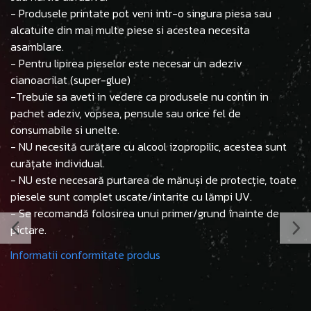
- Produsele printate pot veni intr-o singura piesa sau
alcatuite din mai multe piese si acestea necesita
asamblare.
- Pentru lipirea pieselor este necesar un adeziv
cianoacrilat (super-glue)
-Trebuie sa aveti in vedere ca produsele nu contin in
pachet adeziv, vopsea, pensule sau orice fel de
consumabile si unelte.
- NU necesită curățare cu alcool izopropilic, acestea sunt
curățate individual.
- NU este necesară purtarea de mănuși de protecție, toate
piesele sunt complet uscate/intarite cu lămpi UV.
- Se recomandă folosirea unui primer/grund înainte de
pictare.
Informatii conformitate produs