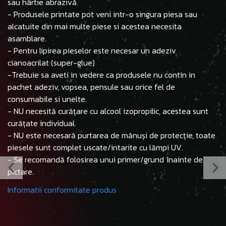
sau hârtie abrazivă.
- Produsele printate pot veni intr-o singura piesa sau
alcatuite din mai multe piese si acestea necesita
asamblare.
- Pentru lipirea pieselor este necesar un adeziv
cianoacrilat (super-glue)
-Trebuie sa aveti in vedere ca produsele nu contin in
pachet adeziv, vopsea, pensule sau orice fel de
consumabile si unelte.
- NU necesită curățare cu alcool izopropilic, acestea sunt
curățate individual.
- NU este necesară purtarea de mănuși de protecție, toate
piesele sunt complet uscate/intarite cu lămpi UV.
- Se recomandă folosirea unui primer/grund înainte de
pictare.
Informatii conformitate produs