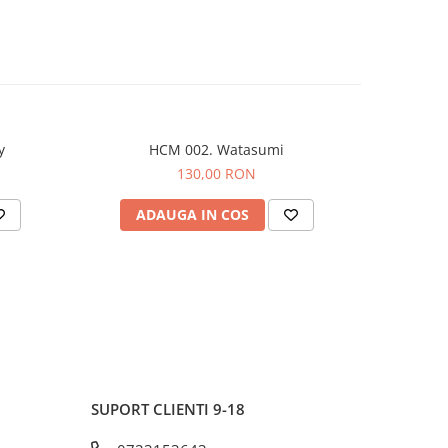
y
HCM 002. Watasumi
130,00 RON
ADAUGA IN COS
AD
SUPORT CLIENTI
9-18