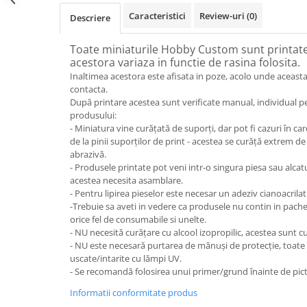
Caracteristici
Review-uri
(0)
Descriere
Toate miniaturile Hobby Custom sunt printate 
acestora variaza in functie de rasina folosita.
Inaltimea acestora este afisata in poze, acolo unde aceasta
contacta.
După printare acestea sunt verificate manual, individual p
produsului:
- Miniatura vine curățată de suporți, dar pot fi cazuri în 
de la pinii suporților de print - acestea se curăță extrem de
abrazivă.
- Produsele printate pot veni intr-o singura piesa sau alcat
acestea necesita asamblare.
- Pentru lipirea pieselor este necesar un adeziv cianoacrilat
-Trebuie sa aveti in vedere ca produsele nu contin in pach
orice fel de consumabile si unelte.
- NU necesită curățare cu alcool izopropilic, acestea sunt cu
- NU este necesară purtarea de mănuși de protecție, toate
uscate/intarite cu lămpi UV.
- Se recomandă folosirea unui primer/grund înainte de pict
Informatii conformitate produs