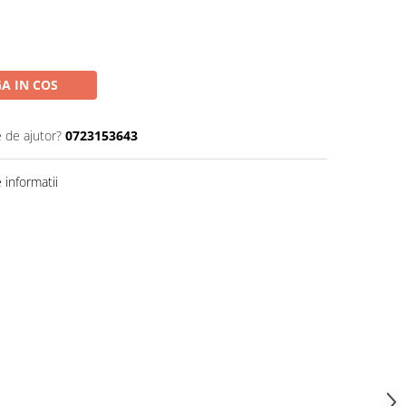
A IN COS
e de ajutor?
0723153643
informatii