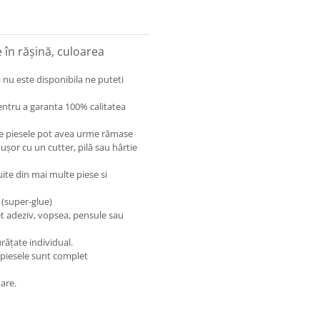
în rășină, culoarea
 nu este disponibila ne puteti
entru a garanta 100% calitatea
care piesele pot avea urme rămase
 ușor cu un cutter, pilă sau hârtie
uite din mai multe piese si
 (super-glue)
et adeziv, vopsea, pensule sau
rățate individual.
 piesele sunt complet
are.