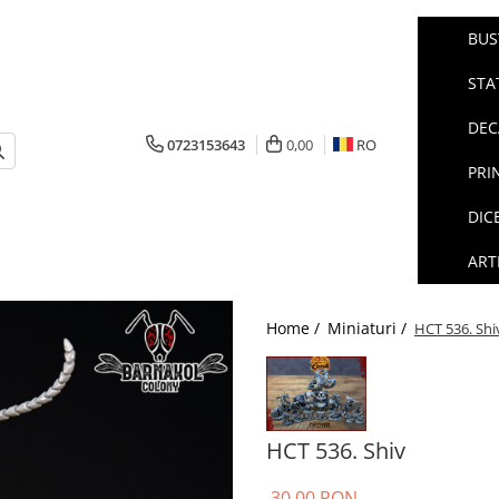
BUS
STA
DEC
0723153643
0,00
RO
PRI
DIC
ART
Home /
Miniaturi /
HCT 536. Shi
HCT 536. Shiv
30,00 RON