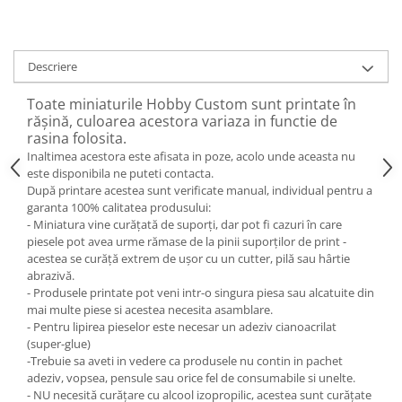
Descriere
Toate miniaturile Hobby Custom sunt printate în
rășină, culoarea acestora variaza in functie de
rasina folosita.
Inaltimea acestora este afisata in poze, acolo unde aceasta nu
este disponibila ne puteti contacta.
După printare acestea sunt verificate manual, individual pentru a
garanta 100% calitatea produsului:
- Miniatura vine curățată de suporți, dar pot fi cazuri în care
piesele pot avea urme rămase de la pinii suporților de print -
acestea se curăță extrem de ușor cu un cutter, pilă sau hârtie
abrazivă.
- Produsele printate pot veni intr-o singura piesa sau alcatuite din
mai multe piese si acestea necesita asamblare.
- Pentru lipirea pieselor este necesar un adeziv cianoacrilat
(super-glue)
-Trebuie sa aveti in vedere ca produsele nu contin in pachet
adeziv, vopsea, pensule sau orice fel de consumabile si unelte.
- NU necesită curățare cu alcool izopropilic, acestea sunt curățate