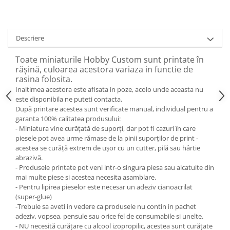
Descriere
Toate miniaturile Hobby Custom sunt printate în
rășină, culoarea acestora variaza in functie de
rasina folosita.
Inaltimea acestora este afisata in poze, acolo unde aceasta nu
este disponibila ne puteti contacta.
După printare acestea sunt verificate manual, individual pentru a
garanta 100% calitatea produsului:
- Miniatura vine curățată de suporți, dar pot fi cazuri în care
piesele pot avea urme rămase de la pinii suporților de print -
acestea se curăță extrem de ușor cu un cutter, pilă sau hârtie
abrazivă.
- Produsele printate pot veni intr-o singura piesa sau alcatuite din
mai multe piese si acestea necesita asamblare.
- Pentru lipirea pieselor este necesar un adeziv cianoacrilat
(super-glue)
-Trebuie sa aveti in vedere ca produsele nu contin in pachet
adeziv, vopsea, pensule sau orice fel de consumabile si unelte.
- NU necesită curățare cu alcool izopropilic, acestea sunt curățate